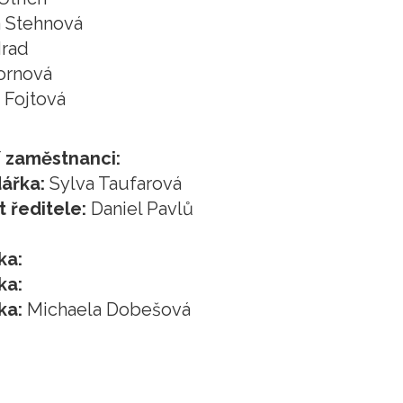
 Stehnová
rad
ornová
 Fojtová
í zaměstnanci:
ářka:
Sylva Taufarová
t ředitele:
Daniel Pavlů
:
ka:
ka:
ka:
Michaela Dobešová