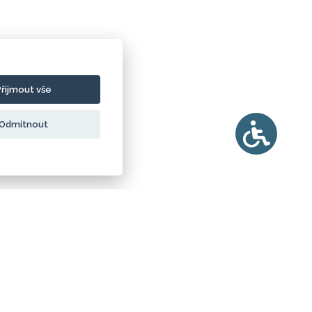
Přijmout vše
Odmítnout