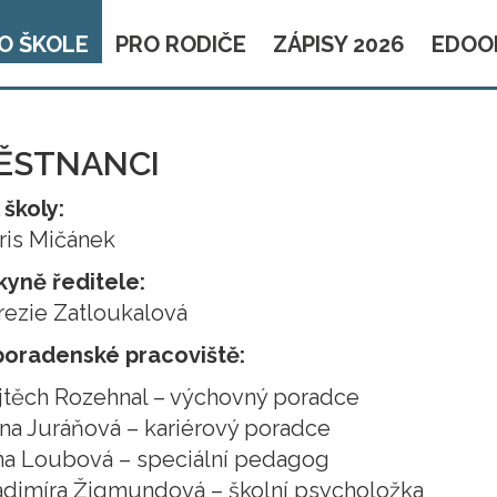
O ŠKOLE
PRO RODIČE
ZÁPISY 2026
EDOO
ĚSTNANCI
 školy:
ris Mičánek
yně ředitele:
rezie Zatloukalová
poradenské pracoviště:
jtěch Rozehnal – výchovný poradce
na Juráňová – kariérový poradce
na Loubová – speciální pedagog
adimíra Žigmundová – školní psycholožka