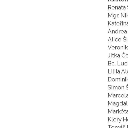
Renata 
Mgr. Ni
Kateřin
Andrea
Alice Š
Veronik
Jitka Č
Bc. Luc
Liliia 
Domini
Simon 
Marcela
Magdal
Markét
Klery H
Tomáš 