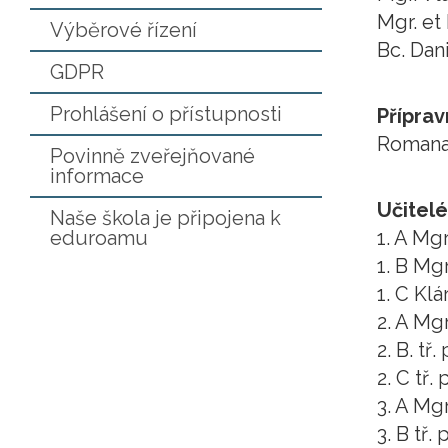
Mgr. et
Výběrové řízení
Bc. Dan
GDPR
Prohlášení o přístupnosti
Příprav
Romana
Povinně zveřejňované
informace
Učitelé
Naše škola je připojena k
eduroamu
1. A Mg
1. B Mg
1. C Klá
2. A Mg
2. B. t
2. C tř
3. A Mgr
3. B tř