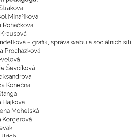
Straková
kol Minaříková
a Roháčková
 Krausová
indelková – grafik, správa webu a sociálních sítí
a Procházková
evelová
ie Ševčíková
Aleksandrova
ka Konečná
Štanga
 Hájková
ena Mohelská
a Korgerová
evák
Ulrich