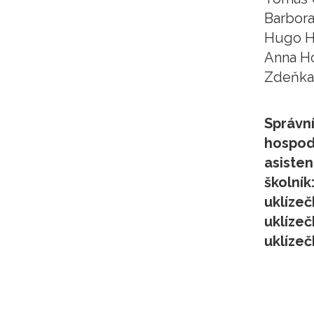
Barbora
Hugo H
Anna H
Zdeňka
Správn
hospod
asisten
školník
uklízeč
uklízeč
uklízeč