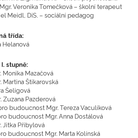
 Mgr. Veronika Tomečková – školní terapeut
iel Meidl, DiS. – sociální pedagog
ná třída:
 Helanová
 I. stupně:
r. Monika Mazačová
r. Martina Štikarovská
ra Šeligová
r. Zuzana Pazderová
ř. pro budoucnost Mgr. Tereza Vaculíková
. pro budoucnost Mgr. Anna Dostálová
. Jitka Přibylová
. pro budoucnost Mgr. Marta Kolínská