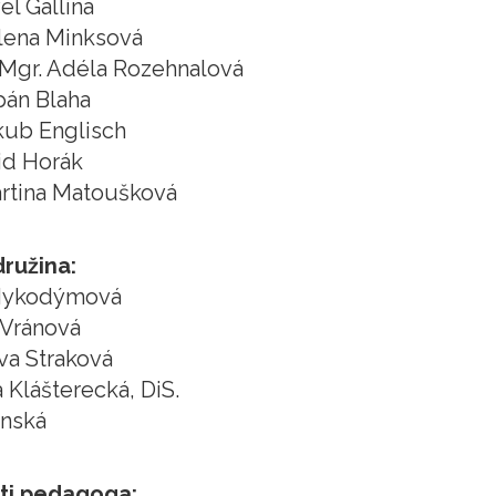
el Gallina
lena Minksová
 Mgr. Adéla Rozehnalová
pán Blaha
kub Englisch
id Horák
rtina Matoušková
družina:
Nykodýmová
 Vránová
va Straková
a Klášterecká, DiS.
onská
nti pedagoga: