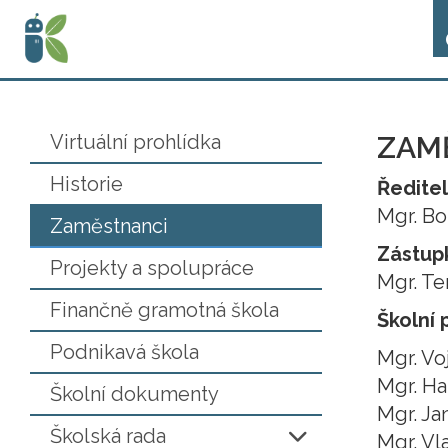
Virtuální prohlídka
ZAM
Historie
Ředitel
Mgr. Bo
Zaměstnanci
Zástupk
Projekty a spolupráce
Mgr. Te
Finančně gramotná škola
Školní 
Podnikavá škola
Mgr. Vo
Mgr. Ha
Školní dokumenty
Mgr. Ja
Školská rada
Mgr. Vl