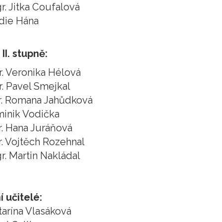
gr. Jitka Coufalová
ddie Hána
II. stupně:
r. Veronika Hélová
r. Pavel Smejkal
r. Romana Jahůdková
minik Vodička
r. Hana Juráňová
r. Vojtěch Rozehnal
gr. Martin Nakládal
í učitelé:
tarína Vlasáková