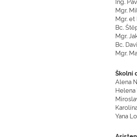
Ing. Pav
Mgr. Mi
Mgr. et
Bc. Ště
Mgr. Ja
Bc. Dav
Mgr. Ma
Školní 
Alena 
Helena
Mirosla
Karolín
Yana L
Asiste