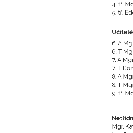
4. tř. M
5. tř. E
Učitelé 
6. A Mg
6. T Mg
7. A Mg
7. T Do
8. A Mg
8. T Mg
9. tř. M
Netřídn
Mgr. Ka