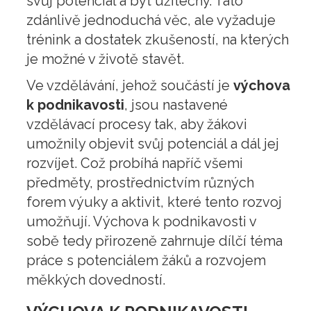
svůj potenciál a být užitečný. Tato
zdánlivě jednoduchá věc, ale vyžaduje
trénink a dostatek zkušeností, na kterých
je možné v životě stavět.
Ve vzdělávání, jehož součástí je
výchova
k podnikavosti
, jsou nastavené
vzdělávací procesy tak, aby žákovi
umožnily objevit svůj potenciál a dál jej
rozvíjet. Což probíhá napříč všemi
předměty, prostřednictvím různých
forem výuky a aktivit, které tento rozvoj
umožňují. Výchova k podnikavosti v
sobě tedy přirozeně zahrnuje dílčí téma
práce s potenciálem žáků a rozvojem
měkkých dovedností.