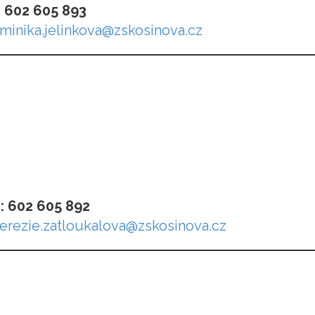
: 602 605 893
minika.jelinkova@zskosinova.cz
ň: 602 605 892
terezie.zatloukalova@zskosinova.cz