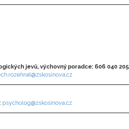
ogických jevů
, výchovný poradce: 606 040 205
ech.rozehnal@zskosinova.cz
:
psycholog@zskosinova.cz