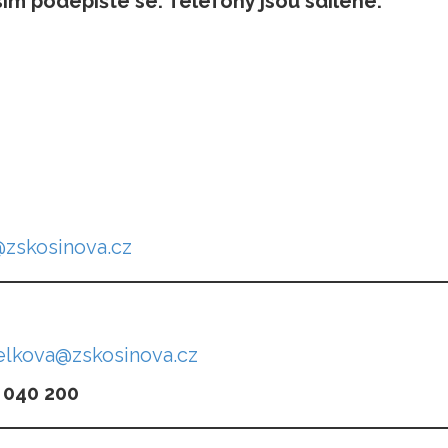
sím podepište se. Telefony jsou sdílené.
@zskosinova.cz
delkova@zskosinova.cz
 040 200