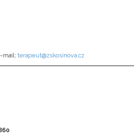
e-mail:
terapeut@zskosinova.cz
 860