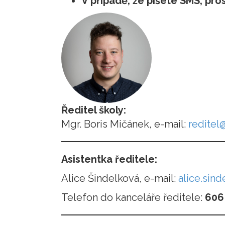
V případě, že píšete SMS, pro
Ředitel školy:
Mgr. Boris Mičánek, e-mail:
reditel
Asistentka ředitele:
Alice Šindelková, e-mail:
alice.sin
Telefon do kanceláře ředitele:
606