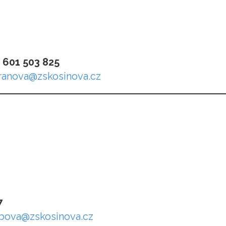
:
601 503 825
uranova@zskosinova.cz
7
ubova@zskosinova.cz