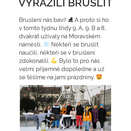
VYRAZILI BRUSLIT
Bruslení nás baví! ⛸ A proto si ho
v tomto týdnu třídy 9. A, 9. B a 8.
dvakrát užívaly na Moravském
náměstí.
Někteří se bruslit
naučili, někteří se v bruslení
zdokonalili.
Bylo to pro nás
velmi příjemné dopoledne a už
se těšíme na jarní prázdniny.