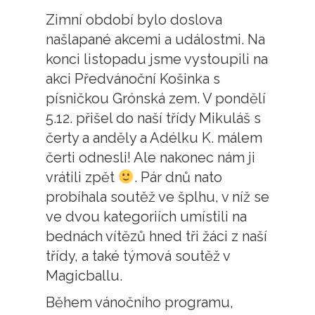
Zimní období bylo doslova
našlapané akcemi a událostmi. Na
konci listopadu jsme vystoupili na
akci Předvánoční Košinka s
písničkou Grónská zem. V pondělí
5.12. přišel do naší třídy Mikuláš s
čerty a anděly a Adélku K. málem
čerti odnesli! Ale nakonec nám ji
vrátili zpět
. Pár dnů nato
probíhala soutěž ve šplhu, v níž se
ve dvou kategoriích umístili na
bednách vítězů hned tři žáci z naší
třídy, a také týmová soutěž v
Magicballu.
Během vánočního programu,