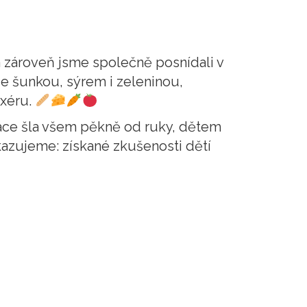
a zároveň jsme společně posnídali v
je šunkou, sýrem i zeleninou,
ixéru.
áce šla všem pěkně od ruky, dětem
zujeme: získané zkušenosti dětí