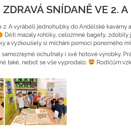
ZDRAVÁ SNÍDANĚ VE 2. A
 2. A vyráběli jednohubky do Andělské kavárny 
Děti mazaly rohlíky, celozrnné bagety, zdobily 
y a vyzkoušely si míchání pomocí ponorného m
 samozřejmě ochutnaly i své hotové výrobky. Pr
mě také, neboť se vše vyprodalo.
Rodičům vzka