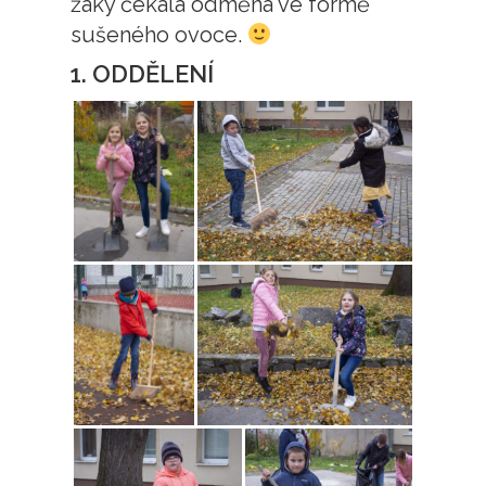
žáky čekala odměna ve formě
sušeného ovoce.
1. ODDĚLENÍ