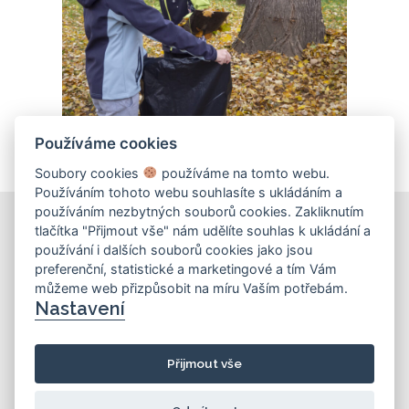
Používáme cookies
Soubory cookies
používáme na tomto webu.
Používáním tohoto webu souhlasíte s ukládáním a
používáním nezbytných souborů cookies. Zakliknutím
tlačítka "Přijmout vše" nám udělíte souhlas k ukládání a
používání i dalších souborů cookies jako jsou
KONTAKT
preferenční, statistické a marketingové a tím Vám
můžeme web přizpůsobit na míru Vaším potřebám.
Základní škola
Nastavení
Košinova 22, Brno 612 00
info@zskosinova.cz
Přijmout vše
(c) 2026 UniWIRE Solution, s. r. o.
|