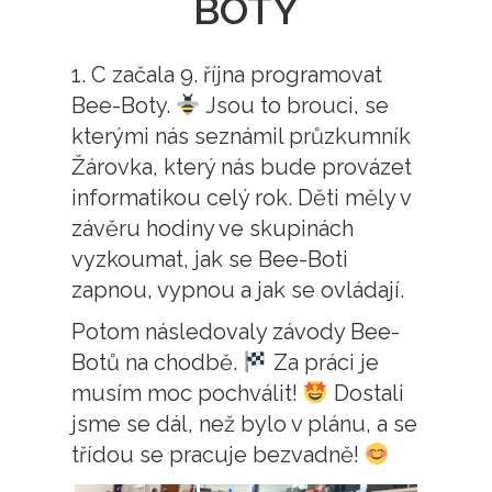
BOTY
1. C začala 9. října programovat
Bee-Boty.
Jsou to brouci, se
kterými nás seznámil průzkumník
Žárovka, který nás bude provázet
informatikou celý rok. Děti měly v
závěru hodiny ve skupinách
vyzkoumat, jak se Bee-Boti
zapnou, vypnou a jak se ovládají.
Potom následovaly závody Bee-
Botů na chodbě.
Za práci je
musím moc pochválit!
Dostali
jsme se dál, než bylo v plánu, a se
třídou se pracuje bezvadně!