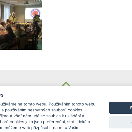
KONTAKT
es
užíváme na tomto webu. Používáním tohoto webu
Základní škola
m a používáním nezbytných souborů cookies.
Košinova 22, Brno 612 00
Přijmout vše" nám udělíte souhlas k ukládání a
info@zskosinova.cz
borů cookies jako jsou preferenční, statistické a
ám můžeme web přizpůsobit na míru Vaším