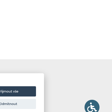
Přijmout vše
Odmítnout