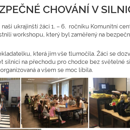
PEČNÉ CHOVÁNÍ V SILN
i naši ukrajinští žáci 1. – 6. ročníku Komunitní c
tnili workshopu, který byl zaměřený na bezpečn
řekladatelku, která jim vše tlumočila. Žáci se d
t silnici na přechodu pro chodce bez světelné si
organizovaná a všem se moc líbila.