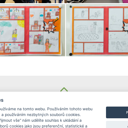
KONTAKT
es
užíváme na tomto webu. Používáním tohoto webu
Základní škola
m a používáním nezbytných souborů cookies.
Košinova 22, Brno 612 00
Přijmout vše" nám udělíte souhlas k ukládání a
info@zskosinova.cz
borů cookies jako jsou preferenční, statistické a