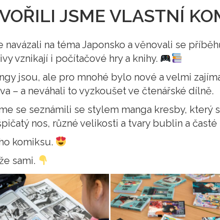
VOŘILI JSME VLASTNÍ KO
sme navázali na téma Japonsko a věnovali se příb
ivy vznikají i počítačové hry a knihy.
 mangy jsou, ale pro mnohé bylo nové a velmi zajím
a – a neváhali to vyzkoušet ve čtenářské dílně.
sme se seznámili se stylem manga kresby, který s
špičatý nos, různé velikosti a tvary bublin a časté
ního komiksu.
že sami.