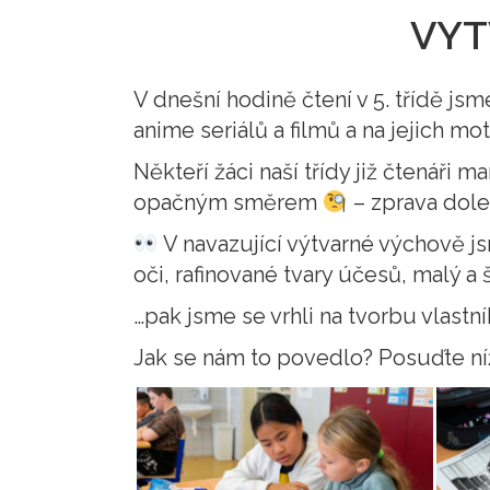
VYT
V dnešní hodině čtení v 5. třídě j
anime seriálů a filmů a na jejich mot
Někteří žáci naší třídy již čtenáři
opačným směrem
– zprava dolev
V navazující výtvarné výchově j
oči, rafinované tvary účesů, malý a 
…pak jsme se vrhli na tvorbu vlast
Jak se nám to povedlo? Posuďte ní