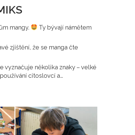
MIKS
ěhům mangy.
Ty bývají námětem
avé zjištění, že se manga čte
e vyznačuje několika znaky – velké
 používání citoslovcí a…