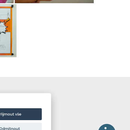
Přijmout vše
Odmítnout