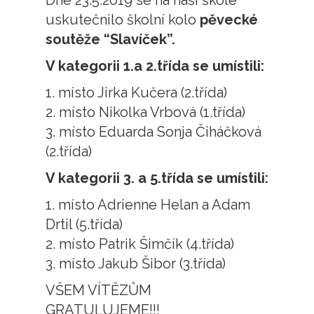
Dne 23.5.2019 se na naší škole
uskutečnilo školní kolo
pěvecké
soutěže “Slavíček”.
V kategorii 1.a 2.třída se umístili:
1. místo Jirka Kučera (2.třída)
2. místo Nikolka Vrbová (1.třída)
3. místo Eduarda Sonja Čiháčková
(2.třída)
V kategorii 3. a 5.třída se umístili:
1. místo Adrienne Helan a Adam
Drtil (5.třída)
2. místo Patrik Šimčík (4.třída)
3. místo Jakub Šibor (3.třída)
VŠEM VÍTĚZŮM
GRATULUJEME!!!