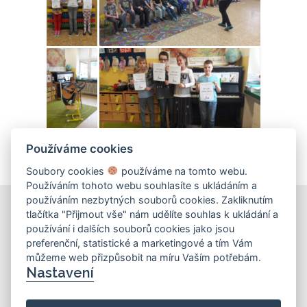
Používáme cookies
Soubory cookies
používáme na tomto webu.
Používáním tohoto webu souhlasíte s ukládáním a
používáním nezbytných souborů cookies. Zakliknutím
tlačítka "Přijmout vše" nám udělíte souhlas k ukládání a
používání i dalších souborů cookies jako jsou
KONTAKT
preferenční, statistické a marketingové a tím Vám
můžeme web přizpůsobit na míru Vaším potřebám.
Základní škola
Nastavení
Košinova 22, Brno 612 00