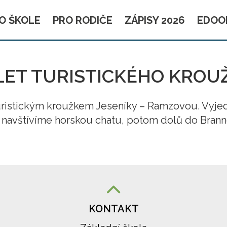
O ŠKOLE
PRO RODIČE
ZÁPISY 2026
EDOO
LET TURISTICKÉHO KROU
 turistickým kroužkem Jeseníky – Ramzovou. Vyj
navštívíme horskou chatu, potom dolů do Branné
KONTAKT