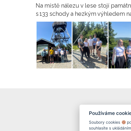
Na místě nálezu v lese stojí památ
s 133 schody a hezkým výhledem na 
Používáme cooki
Soubory cookies
po
souhlasíte s ukládání