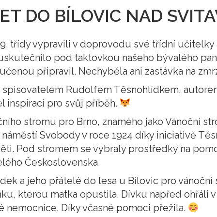
ET DO BÍLOVIC NAD SVIT
 9. třídy vypravili v doprovodu své třídní učitelk
 uskutečnilo pod taktovkou našeho bývalého pana 
učenou připravil. Nechyběla ani zastávka na zmrz
m spisovatelem Rudolfem Těsnohlídkem, autorem 
 inspiraci pro svůj příběh.
očního stromu pro Brno, známého jako Vánoční st
náměstí Svobody v roce 1924 díky iniciativě Těsn
děti. Pod stromem se vybraly prostředky na p
 celého Československa.
dek a jeho přátelé do lesa u Bílovic pro vánoční s
, kterou matka opustila. Dívku napřed ohřáli v m
é nemocnice. Díky včasné pomoci přežila.