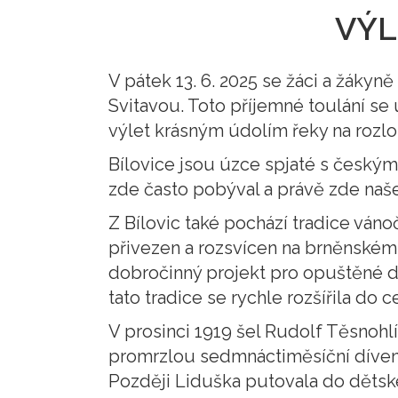
VÝL
V pátek 13. 6. 2025 se žáci a žákyně
Svitavou. Toto příjemné toulání se
výlet krásným údolím řeky na rozlo
Bílovice jsou úzce spjaté s český
zde často pobýval a právě zde našel
Z Bílovic také pochází tradice ván
přivezen a rozsvícen na brněnském 
dobročinný projekt pro opuštěné 
tato tradice se rychle rozšířila do
V prosinci 1919 šel Rudolf Těsnohlí
promrzlou sedmnáctiměsíční dívenku
Později Liduška putovala do dětsk