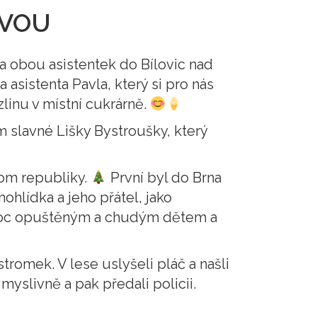
AVOU
y a obou asistentek do Bílovic nad
asistenta Pavla, který si pro nás
linu v místní cukrárně.
slavné Lišky Bystroušky, který
rom republiky.
První byl do Brna
ohlídka a jeho přátel, jako
omoc opuštěným a chudým dětem a
tromek. V lese uslyšeli pláč a našli
yslivně a pak předali policii.