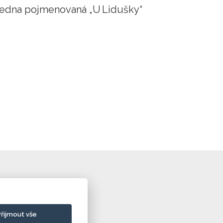
zhledna pojmenovaná „U Lidušky“
Přijmout vše