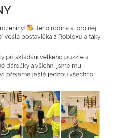
NY
arozeniny!
Jeho rodina si pro něj
tř vešla postavička z Robloxu a taky
y při skládání velkého puzzle a
bné dárečky a všichni jsme mu
ovi přejeme ještě jednou všechno