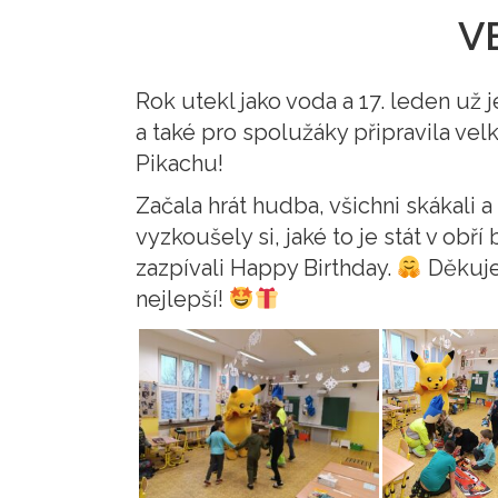
V
Rok utekl jako voda a 17. leden už j
a také pro spolužáky připravila ve
Pikachu!
Začala hrát hudba, všichni skákali a
vyzkoušely si, jaké to je stát v o
zazpívali Happy Birthday.
Děkujem
nejlepší!