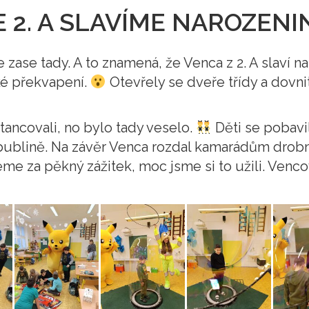
E 2. A SLAVÍME NAROZENI
e zase tady. A to znamená, že Venca z 2. A slaví n
lké překvapení.
Otevřely se dveře třídy a dovni
 tancovali, no bylo tady veselo.
Děti se pobavil
bří bublině. Na závěr Venca rozdal kamarádům dro
e za pěkný zážitek, moc jsme si to užili. Venc