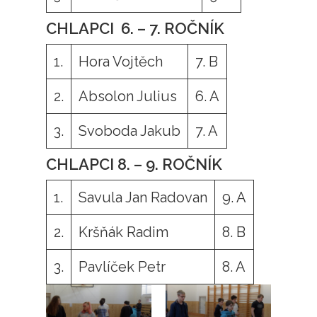
CHLAPCI 6. – 7. ROČNÍK
1.
Hora Vojtěch
7. B
2.
Absolon Julius
6. A
3.
Svoboda Jakub
7. A
CHLAPCI 8. – 9. ROČNÍK
1.
Savula Jan Radovan
9. A
2.
Kršňák Radim
8. B
3.
Pavlíček Petr
8. A