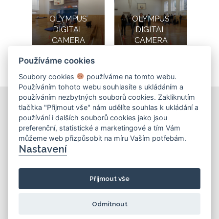
OLYMPUS
OLYMPUS
DIGITAL
DIGITAL
CAMERA
CAMERA
Používáme cookies
Soubory cookies
používáme na tomto webu.
Používáním tohoto webu souhlasíte s ukládáním a
používáním nezbytných souborů cookies. Zakliknutím
tlačítka "Přijmout vše" nám udělíte souhlas k ukládání a
používání i dalších souborů cookies jako jsou
KONTAKT
preferenční, statistické a marketingové a tím Vám
můžeme web přizpůsobit na míru Vaším potřebám.
Základní škola
Nastavení
Košinova 22, Brno 612 00
info@zskosinova.cz
Přijmout vše
(c) 2026 UniWIRE Solution, s. r. o.
|
Odmítnout
Nastavení Cookie