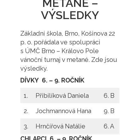
METANÉ –
VÝSLEDKY
Základní škola, Brno, Košinova 22
p. o. pořádala ve spolupráci
s ÚMČ Brno – Královo Pole
vánoční turnaj v metané. Zde jsou
výsledky.
DÍVKY 6. – 9. ROČNÍK
1.
Přibilíková Daniela
6. B
2.
Jochmannová Hana
9. B
3.
Hrnčířová Natálie
6. A
CHLAPCI 6. – 9. ROČNÍK