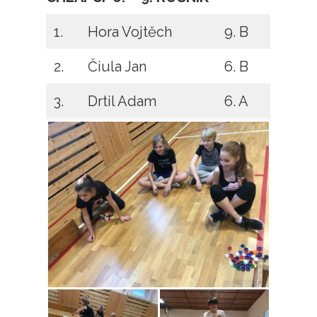
1.
Hora Vojtěch
9. B
2.
Čiula Jan
6. B
3.
Drtil Adam
6. A