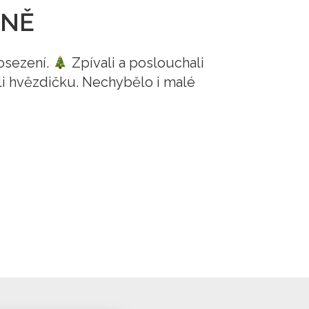
INĚ
posezení.
Zpívali a poslouchali
šli hvězdičku. Nechybělo i malé