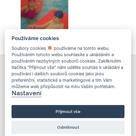
Používáme cookies
Soubory cookies
používáme na tomto webu.
Používáním tohoto webu souhlasíte s ukládáním a
používáním nezbytných souborů cookies. Zakliknutím
tlačítka "Přijmout vše" nám udělíte souhlas k ukládání a
používání i dalších souborů cookies jako jsou
KONTAKT
preferenční, statistické a marketingové a tím Vám
můžeme web přizpůsobit na míru Vaším potřebám.
Základní škola
Nastavení
Košinova 22, Brno 612 00
info@zskosinova.cz
Přijmout vše
(c) 2026 UniWIRE Solution, s. r. o.
|
Odmítnout
Nastavení Cookie