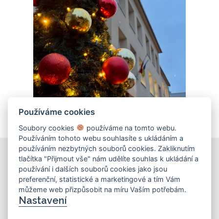
Používáme cookies
Soubory cookies
používáme na tomto webu.
Používáním tohoto webu souhlasíte s ukládáním a
používáním nezbytných souborů cookies. Zakliknutím
tlačítka "Přijmout vše" nám udělíte souhlas k ukládání a
používání i dalších souborů cookies jako jsou
KONTAKT
preferenční, statistické a marketingové a tím Vám
můžeme web přizpůsobit na míru Vaším potřebám.
Základní škola
Nastavení
Košinova 22, Brno 612 00