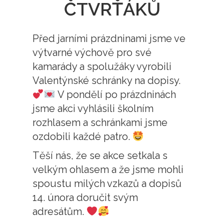
ČTVRŤÁKŮ
Před jarními prázdninami jsme ve
výtvarné výchově pro své
kamarády a spolužáky vyrobili
Valentýnské schránky na dopisy.
V pondělí po prázdninách
jsme akci vyhlásili školním
rozhlasem a schránkami jsme
ozdobili každé patro.
Těší nás, že se akce setkala s
velkým ohlasem a že jsme mohli
spoustu milých vzkazů a dopisů
14. února doručit svým
adresátům.