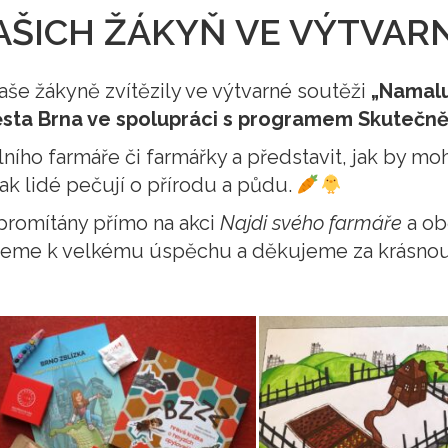
ŠICH ŽÁKYŇ VE VÝTVAR
še žákyně zvítězily ve výtvarné soutěži
„Namalu
sta Brna ve spolupráci s programem Skutečně
ího farmáře či farmářky a představit, jak by mo
a jak lidé pečují o přírodu a půdu.
promítány přímo na akci
Najdi svého farmáře
a ob
jeme k velkému úspěchu a děkujeme za krásnou 