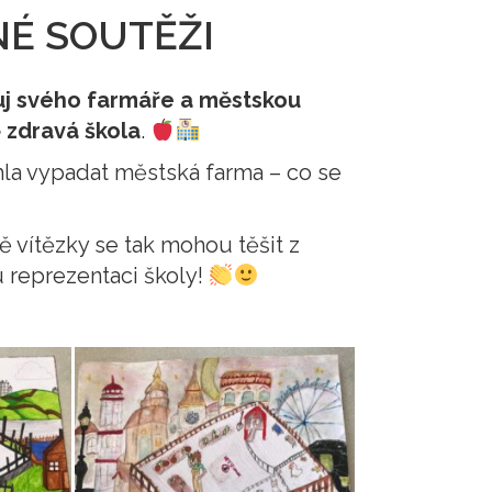
NÉ SOUTĚŽI
j svého farmáře a městskou
 zdravá škola
.
hla vypadat městská farma – co se
ě vítězky se tak mohou těšit z
reprezentaci školy!