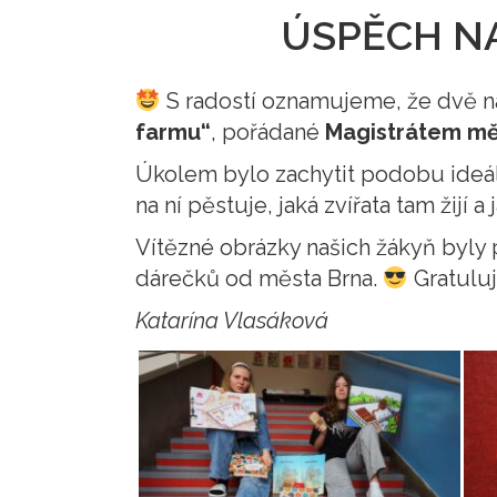
ÚSPĚCH NA
S radostí oznamujeme, že dvě na
farmu“
, pořádané
Magistrátem mě
Úkolem bylo zachytit podobu ideáln
na ní pěstuje, jaká zvířata tam žijí 
Vítězné obrázky našich žákyň byly 
dárečků od města Brna.
Gratulu
Katarína Vlasáková