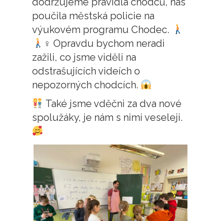
dodržujeme pravidla chodců, nás
poučila městská policie na
výukovém programu Chodec.
‍♀ Opravdu bychom neradi
zažili, co jsme viděli na
odstrašujících videích o
nepozorných chodcích.
Také jsme vděčni za dva nové
spolužáky, je nám s nimi veseleji.