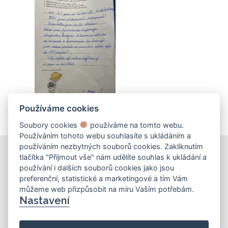
Používáme cookies
Soubory cookies
používáme na tomto webu.
Používáním tohoto webu souhlasíte s ukládáním a
používáním nezbytných souborů cookies. Zakliknutím
tlačítka "Přijmout vše" nám udělíte souhlas k ukládání a
používání i dalších souborů cookies jako jsou
KONTAKT
preferenční, statistické a marketingové a tím Vám
můžeme web přizpůsobit na míru Vaším potřebám.
Základní škola
Nastavení
Košinova 22, Brno 612 00
info@zskosinova.cz