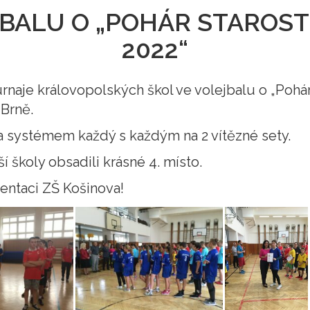
BALU O „POHÁR STAROST
2022“
turnaje královopolských škol ve volejbalu o „Pohár
 Brně.
a systémem každý s každým na 2 vítězné sety.
í školy obsadili krásné 4. místo.
ntaci ZŠ Košinova!