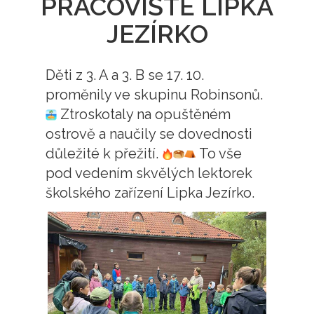
PRACOVIŠTĚ LIPKA
JEZÍRKO
Děti z 3. A a 3. B se 17. 10.
proměnily ve skupinu Robinsonů.
Ztroskotaly na opuštěném
ostrově a naučily se dovednosti
důležité k přežití.
To vše
pod vedením skvělých lektorek
školského zařízení Lipka Jezírko.