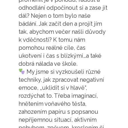
odhodlání odpočinout si a zase jít
dál? Nejen o tom bylo naše
bádání. Jak začít den a projít jím
tak, abychom večer našli důvody
k vděčnosti? K tomu nám
pomohou reálné cíle, čas
ukotvení i čas s blízkými…a také
dobrá nálada ve škole.
My jsme si vyzkoušeli různé
techniky, jak zpracovat negativní
emoce, „uklidit si v hlavě“,
rozdýchat to. Třeba imaginací,
hnětením voňavého těsta,
zahozením papíru s popsanou
nepříjemnou situací, aktivním
pohybem, zpěvem, kreslením či