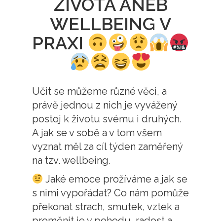
ŽIVOTA ANEB
WELLBEING V
PRAXI
Učit se můžeme různé věci, a
právě jednou z nich je vyvážený
postoj k životu svému i druhých.
A jak se v sobě a v tom všem
vyznat měl za cíl týden zaměřený
na tzv. wellbeing.
Jaké emoce prožíváme a jak se
s nimi vypořádat? Co nám pomůže
překonat strach, smutek, vztek a
proměnit je v pohodu, radost a