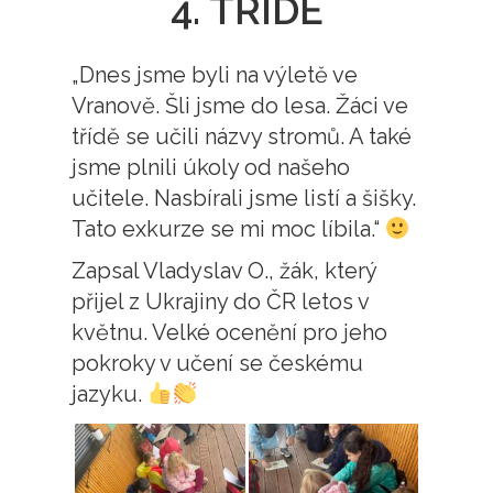
4. TŘÍDĚ
„Dnes jsme byli na výletě ve
Vranově. Šli jsme do lesa. Žáci ve
třídě se učili názvy stromů. A také
jsme plnili úkoly od našeho
učitele. Nasbírali jsme listí a šišky.
Tato exkurze se mi moc líbila.“
Zapsal Vladyslav O., žák, který
přijel z Ukrajiny do ČR letos v
květnu. Velké ocenění pro jeho
pokroky v učení se českému
jazyku.