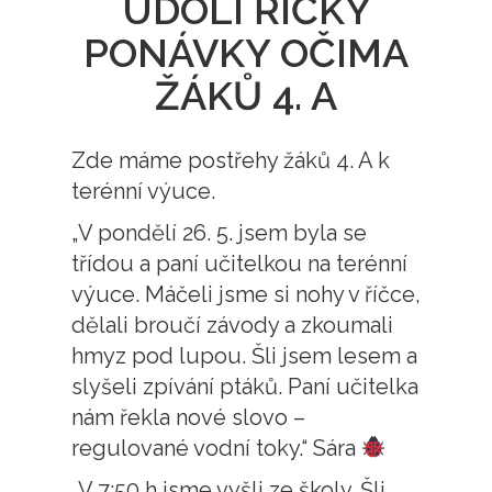
ÚDOLÍ ŘÍČKY
PONÁVKY OČIMA
ŽÁKŮ 4. A
Zde máme postřehy žáků 4. A k
terénní výuce.
„V pondělí 26. 5. jsem byla se
třídou a paní učitelkou na terénní
výuce. Máčeli jsme si nohy v říčce,
dělali broučí závody a zkoumali
hmyz pod lupou. Šli jsem lesem a
slyšeli zpívání ptáků. Paní učitelka
nám řekla nové slovo –
regulované vodní toky.“ Sára
„V 7:50 h jsme vyšli ze školy. Šli