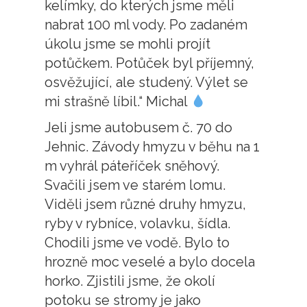
kelímky, do kterých jsme měli
nabrat 100 ml vody. Po zadaném
úkolu jsme se mohli projít
potůčkem. Potůček byl příjemný,
osvěžující, ale studený. Výlet se
mi strašně líbil.“ Michal
Jeli jsme autobusem č. 70 do
Jehnic. Závody hmyzu v běhu na 1
m vyhrál páteříček sněhový.
Svačili jsem ve starém lomu.
Viděli jsem různé druhy hmyzu,
ryby v rybníce, volavku, šídla.
Chodili jsme ve vodě. Bylo to
hrozně moc veselé a bylo docela
horko. Zjistili jsme, že okolí
potoku se stromy je jako