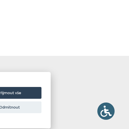
Přijmout vše
Odmítnout
ie