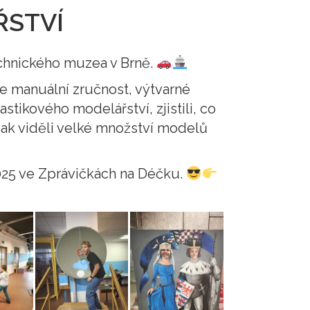
ŘSTVÍ
echnického muzea v Brně.
e manuální zručnost, výtvarné
stikového modelářství, zjistili, co
k viděli velké množství modelů
 2025 ve Zprávičkách na Déčku.