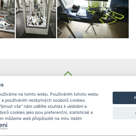
KONTAKT
es
užíváme na tomto webu. Používáním tohoto webu
Základní škola
m a používáním nezbytných souborů cookies.
Košinova 22, Brno 612 00
Přijmout vše" nám udělíte souhlas k ukládání a
info@zskosinova.cz
borů cookies jako jsou preferenční, statistické a
ám můžeme web přizpůsobit na míru Vaším
ení
c) 2026 UniWIRE Solution, s. r. o.
|
Nastavení Cook