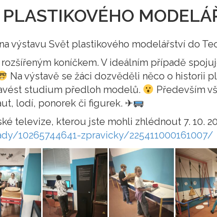
 PLASTIKOVÉHO MODELÁ
la na výstavu Svět plastikového modelářství do T
 rozšířeným koníčkem. V ideálním případě spojuj
Na výstavě se žáci dozvěděli něco o historii pla
zavést studium předloh modelů.
Především vša
 aut, lodí, ponorek či figurek. ✈
ské televize, kterou jste mohli zhlédnout 7. 10.
rady/10265744641-zpravicky/225411000161007/