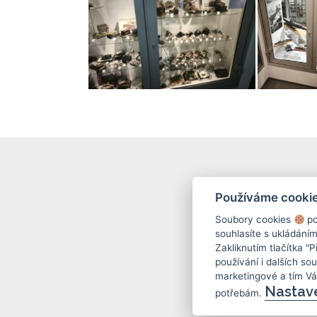
Používáme cooki
Soubory cookies
po
souhlasíte s ukládání
Zakliknutím tlačítka "
používání i dalších sou
marketingové a tím V
Nastav
potřebám.
(