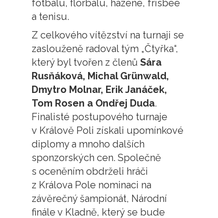
fotbalu, florbalu, házené, frisbee
a tenisu.
Z celkového vítězství na turnaji se
zaslouženě radoval tým „Čtyřka“,
který byl tvořen z členů
Sára
Rusňáková, Michal Grünwald,
Dmytro Molnar, Erik Janáček,
Tom Rosen a Ondřej Duda
.
Finalisté postupového turnaje
v Králově Poli získali upomínkové
diplomy a mnoho dalších
sponzorských cen. Společně
s oceněním obdrželi hráči
z Králova Pole nominaci na
závěrečný šampionát, Národní
finále v Kladně, který se bude