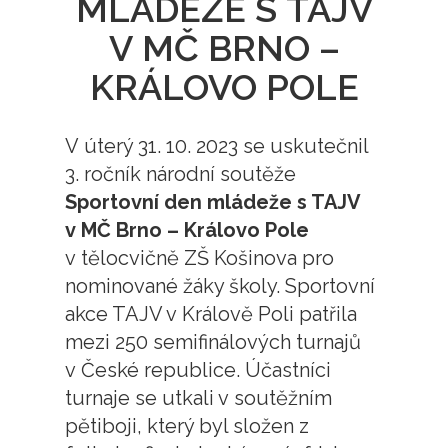
MLÁDEŽE S TAJV
V MČ BRNO –
KRÁLOVO POLE
V úterý 31. 10. 2023 se uskutečnil
3. ročník národní soutěže
Sportovní den mládeže s TAJV
v MČ Brno – Královo Pole
v tělocvičně ZŠ Košinova pro
nominované žáky školy. Sportovní
akce TAJV v Králově Poli patřila
mezi 250 semifinálových turnajů
v České republice. Účastníci
turnaje se utkali v soutěžním
pětiboji, který byl složen z