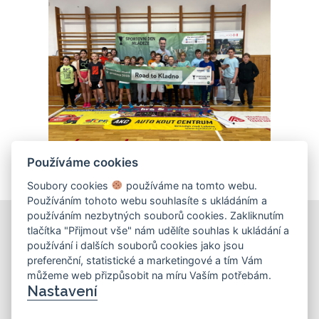
Používáme cookies
Soubory cookies
používáme na tomto webu.
Používáním tohoto webu souhlasíte s ukládáním a
používáním nezbytných souborů cookies. Zakliknutím
tlačítka "Přijmout vše" nám udělíte souhlas k ukládání a
používání i dalších souborů cookies jako jsou
KONTAKT
preferenční, statistické a marketingové a tím Vám
můžeme web přizpůsobit na míru Vaším potřebám.
Základní škola
Nastavení
Košinova 22, Brno 612 00