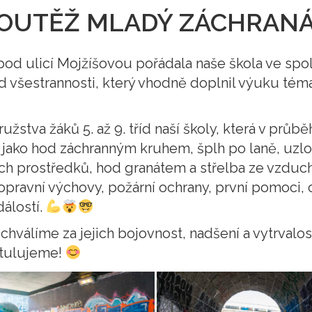
OUTĚŽ MLADÝ ZÁCHRAN
pod ulicí Mojžíšovou pořádala naše škola ve sp
 všestrannosti, který vhodně doplnil výuku tém
žstva žáků 5. až 9. tříd naší školy, která v průb
y jako hod záchranným kruhem, šplh po laně, uzlo
ích prostředků, hod granátem a střelba ze vzduc
opravní výchovy, požární ochrany, první pomoci,
álostí.
hválíme za jejich bojovnost, nadšení a vytrvalos
atulujeme!