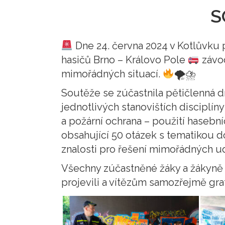
S
Dne 24. června 2024 v Kotlůvku 
hasičů Brno – Královo Pole
závod
mimořádných situací.
🌪⛈
Soutěže se zúčastnila pětičlenná dru
jednotlivých stanovištích disciplín
a požární ochrana – použití hasebn
obsahující 50 otázek s tematikou d
znalosti pro řešení mimořádných ud
Všechny zúčastněné žáky a žákyně c
projevili a vítězům samozřejmě gr