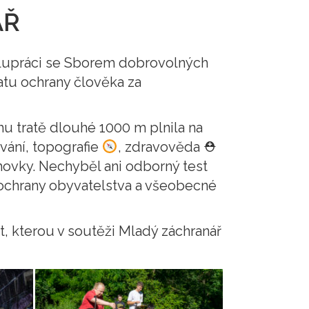
ÁŘ
olupráci se Sborem dobrovolných
atu ochrany člověka za
ěhu tratě dlouhé 1000 m plnila na
vání, topografie
, zdravověda ⛑
hovky. Nechyběl ani odborný test
 ochrany obyvatelstva a všeobecné
t, kterou v soutěži Mladý záchranář