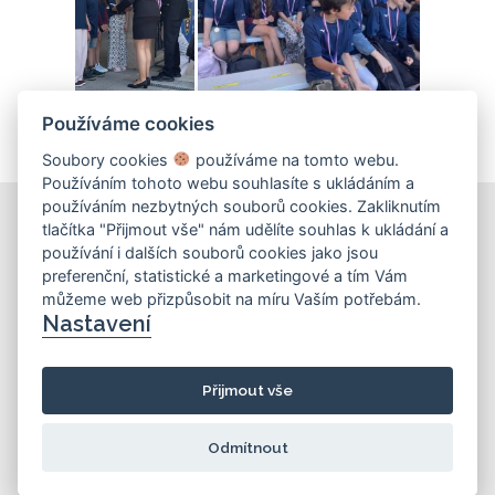
Používáme cookies
Soubory cookies
používáme na tomto webu.
Používáním tohoto webu souhlasíte s ukládáním a
používáním nezbytných souborů cookies. Zakliknutím
tlačítka "Přijmout vše" nám udělíte souhlas k ukládání a
používání i dalších souborů cookies jako jsou
KONTAKT
preferenční, statistické a marketingové a tím Vám
můžeme web přizpůsobit na míru Vaším potřebám.
Základní škola
Nastavení
Košinova 22, Brno 612 00
info@zskosinova.cz
Přijmout vše
(c) 2026 UniWIRE Solution, s. r. o.
|
Odmítnout
Nastavení Cookie