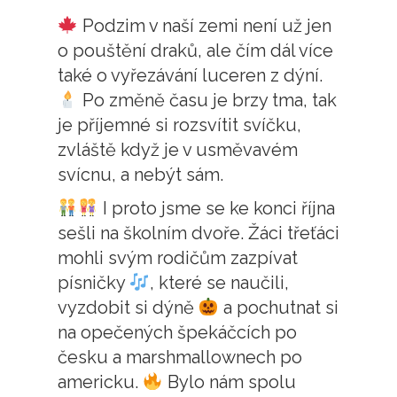
Podzim v naší zemi není už jen
o pouštění draků, ale čím dál více
také o vyřezávání luceren z dýní.
Po změně času je brzy tma, tak
je příjemné si rozsvítit svíčku,
zvláště když je v usměvavém
svícnu, a nebýt sám.
I proto jsme se ke konci října
sešli na školním dvoře. Žáci třeťáci
mohli svým rodičům zazpívat
písničky
, které se naučili,
vyzdobit si dýně
a pochutnat si
na opečených špekáčcích po
česku a marshmallownech po
americku.
Bylo nám spolu