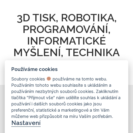
3D TISK, ROBOTIKA,
PROGRAMOVÁNÍ,
INFORMATICKÉ
MYŠLENÍ, TECHNIKA
Používáme cookies
Soubory cookies
používáme na tomto webu.
Používáním tohoto webu souhlasíte s ukládáním a
používáním nezbytných souborů cookies. Zakliknutím
tlačítka "Přijmout vše" nám udělíte souhlas k ukládání a
používání i dalších souborů cookies jako jsou
KONTAKT
preferenční, statistické a marketingové a tím Vám
můžeme web přizpůsobit na míru Vaším potřebám.
Základní škola
Nastavení
Košinova 22, Brno 612 00