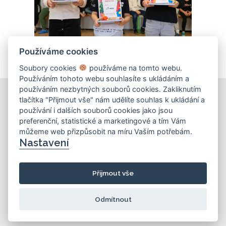
Používáme cookies
Soubory cookies
používáme na tomto webu.
Používáním tohoto webu souhlasíte s ukládáním a
používáním nezbytných souborů cookies. Zakliknutím
tlačítka "Přijmout vše" nám udělíte souhlas k ukládání a
používání i dalších souborů cookies jako jsou
KONTAKT
preferenční, statistické a marketingové a tím Vám
můžeme web přizpůsobit na míru Vaším potřebám.
Základní škola
Nastavení
Košinova 22, Brno 612 00
info@zskosinova.cz
Přijmout vše
(c) 2026 UniWIRE Solution, s. r. o.
|
Odmítnout
Nastavení Cookie