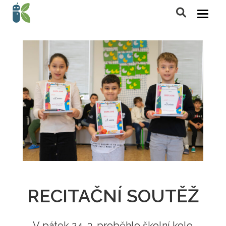
RECITAČNÍ SOUTĚŽ
V pátek 24. 3. proběhlo školní kolo