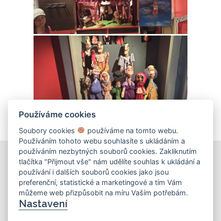
Používáme cookies
Soubory cookies
používáme na tomto webu.
Používáním tohoto webu souhlasíte s ukládáním a
používáním nezbytných souborů cookies. Zakliknutím
tlačítka "Přijmout vše" nám udělíte souhlas k ukládání a
používání i dalších souborů cookies jako jsou
KONTAKT
preferenční, statistické a marketingové a tím Vám
můžeme web přizpůsobit na míru Vaším potřebám.
Základní škola
Nastavení
Košinova 22, Brno 612 00