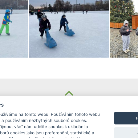
KONTAKT
es
užíváme na tomto webu. Používáním tohoto webu
Základní škola
m a používáním nezbytných souborů cookies.
Košinova 22, Brno 612 00
Přijmout vše" nám udělíte souhlas k ukládání a
info@zskosinova.cz
borů cookies jako jsou preferenční, statistické a