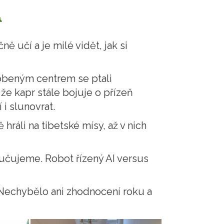
ně učí a je milé vidět, jak si
dobeným centrem se ptali
že kapr stále bojuje o přízeň
 i slunovrat.
ráli na tibetské mísy, až v nich
ručujeme. Robot řízený AI versus
. Nechybělo ani zhodnocení roku a