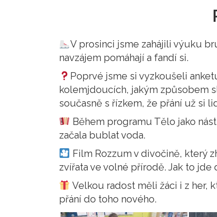
V prosinci jsme zahájili výuku brus
navzájem pomáhají a fandí si.
Poprvé jsme si vyzkoušeli anket
kolemjdoucích, jakým způsobem slaví
současně s řízkem, že přání už si lid
Během programu Tělo jako nástroj 
začala bublat voda.
Film Rozzum v divočině, který zh
zvířata ve volné přírodě. Jak to jd
Velkou radost měli žáci i z her,
přání do toho nového.