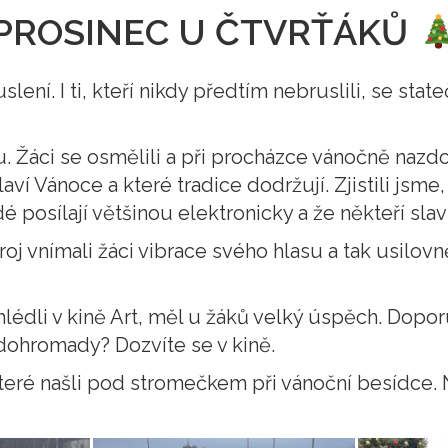
PROSINEC U ČTVRŤÁKŮ
lení. I ti, kteří nikdy předtím nebruslili, se stateč
u. Žáci se osmělili a při procházce vánočně naz
 Vánoce a které tradice dodržují. Zjistili jsme, 
é posílají většinou elektronicky a že někteří slaví
vnímali žáci vibrace svého hlasu a tak usilovně h
lédli v kině Art, měl u žáků velký úspěch. Dopo
e dohromady? Dozvíte se v kině.
 které našli pod stromečkem při vánoční besídce