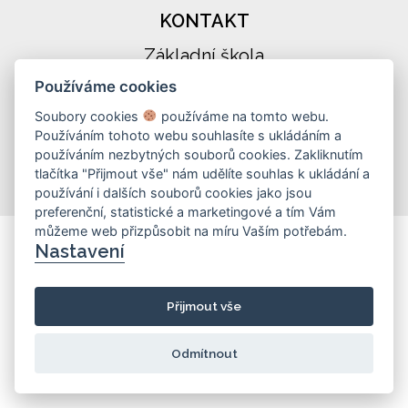
KONTAKT
Základní škola
Košinova 22, Brno 612 00
Používáme cookies
info@zskosinova.cz
Soubory cookies
používáme na tomto webu.
Používáním tohoto webu souhlasíte s ukládáním a
(c) 2026 UniWIRE Solution, s. r. o.
|
používáním nezbytných souborů cookies. Zakliknutím
Nastavení Cookie
tlačítka "Přijmout vše" nám udělíte souhlas k ukládání a
používání i dalších souborů cookies jako jsou
preferenční, statistické a marketingové a tím Vám
můžeme web přizpůsobit na míru Vaším potřebám.
Nastavení
Přijmout vše
Odmítnout