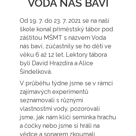
VODA NÁS BAVÍ
Od 19. 7. do 23. 7. 2021 se na naší
škole konal příměstský tábor pod
záštitou MŠMT s názvem Voda
nás baví, zúčastnily se ho děti ve
věku 6 až 12 let. Lektory tábora
byli David Hrazdíra a Alice
Šindelková.
V průběhu týdne jsme se v rámci
zajímavých experimentů
seznamovali s různými
vlastnostmi vody, pozorovali
jsme, jak nám klíčí semínka hrachu
a čočky nebo jsme si hráli na
vědce a sonarem zkoumali