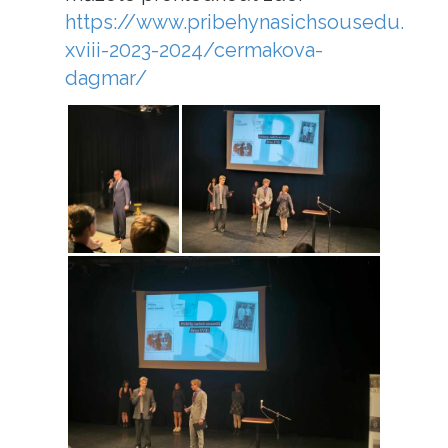
https://www.pribehynasichsousedu.cz/
xviii-2023-2024/cermakova-
dagmar/