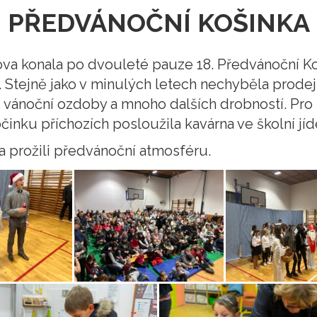
PŘEDVÁNOČNÍ KOŠINKA
nova konala po dvouleté pauze 18. Předvánoční K
. Stejně jako v minulých letech nechyběla prodej
, vánoční ozdoby a mnoho dalších drobností. Pro
činku příchozích posloužila kavárna ve školní jíd
a prožili předvánoční atmosféru.