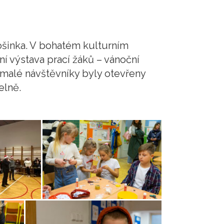
ošinka. V bohatém kulturním
ní výstava prací žáků – vánoční
 malé návštěvníky byly otevřeny
elně.