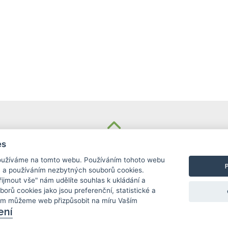
KONTAKT
es
užíváme na tomto webu. Používáním tohoto webu
Základní škola
m a používáním nezbytných souborů cookies.
Košinova 22, Brno 612 00
Přijmout vše" nám udělíte souhlas k ukládání a
info@zskosinova.cz
borů cookies jako jsou preferenční, statistické a
ám můžeme web přizpůsobit na míru Vaším
ení
c) 2026 UniWIRE Solution, s. r. o.
|
Nastavení Cook