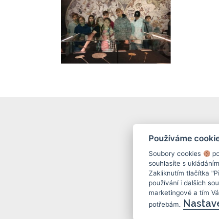
Používáme cooki
Soubory cookies
po
souhlasíte s ukládání
Zakliknutím tlačítka "
používání i dalších sou
marketingové a tím V
Nastav
potřebám.
(