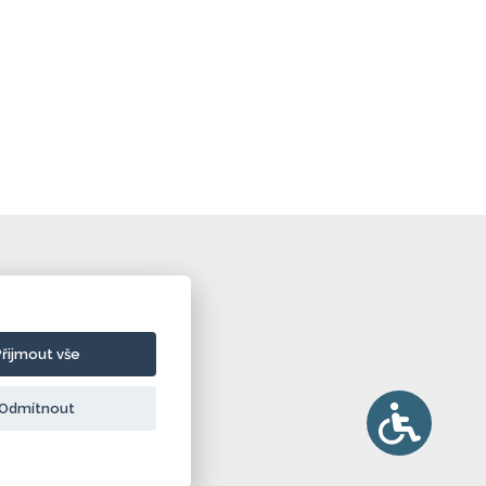
Přijmout vše
Odmítnout
ie