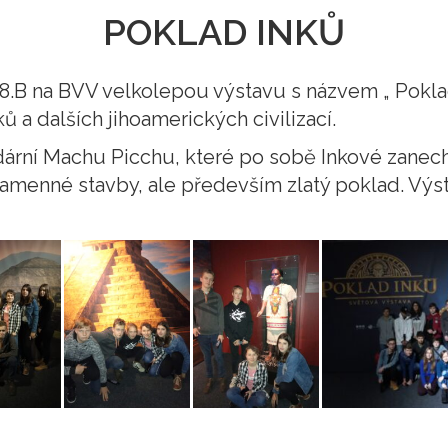
POKLAD INKŮ
a 8.B na BVV velkolepou výstavu s názvem „ Poklad 
ků a dalších jihoamerických civilizací.
dární Machu Picchu, které po sobě Inkové zanech
amenné stavby, ale především zlatý poklad. Výst