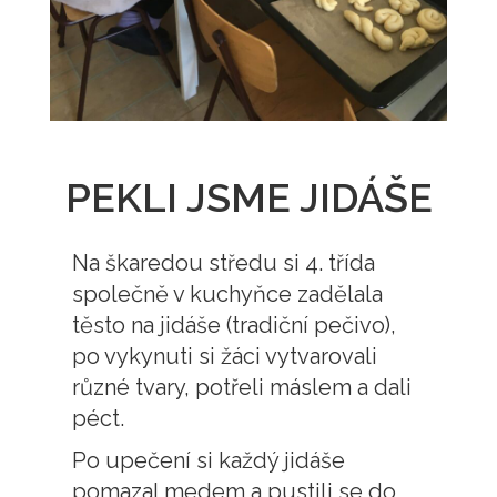
PEKLI JSME JIDÁŠE
Na škaredou středu si 4. třída
společně v kuchyňce zadělala
těsto na jidáše (tradiční pečivo),
po vykynuti si žáci vytvarovali
různé tvary, potřeli máslem a dali
péct.
Po upečení si každý jidáše
pomazal medem a pustili se do