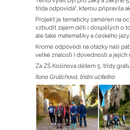
Tento výlet byl pro žáky a žákyně 5
třída odpovídá“, kterou připravila 
Projekt je tematicky zaměřen na oc
vzbudit zájem dětí i dospělých o to
ale také matematiky a českého jazy
Kromě odpovědí na otázky naši páťá
velké znalosti i dovednosti a jejich
Za ZŠ Košinova dětem 5. třídy gra
Ilona Grulichová, třídní učitelka