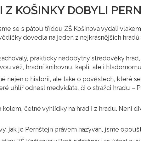
I Z KOŠINKY DOBYLI PER
jsme se s pátou třídou ZŠ Košinova vydali vlak
ědičky dovedla na jeden z nejkrásnějších hradů 
achovalý, prakticky nedobytný středověký hrad,
kovou věž, hradní knihovnu, kapli, ale i hladomornu
nejen o historii, ale také o pověstech, které se
é uhlíř odnesl medvíďata, či o strážci hradu – P
da kolem, četné vyhlídky na hrad i z hradu. Není 
avy, jak je Pernštejn právem nazýván, jsme opouště