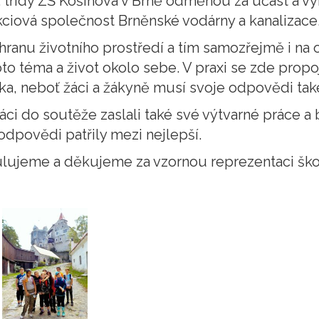
. třídy ZŠ Košinova v Brně odměnou za účast a vyn
akciová společnost Brněnské vodárny a kanalizace
hranu životního prostředí a tím samozřejmě i na 
to téma a život okolo sebe. V praxi se zde propo
ka, neboť žáci a žákyně musí svoje odpovědi ta
ci do soutěže zaslali také své výtvarné práce a 
 odpovědi patřily mezi nejlepší.
tulujeme a děkujeme za vzornou reprezentaci ško