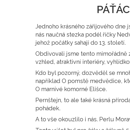
PÁŤÁC
Jednoho krásného zářijového dne 
nás naučná stezka podél říčky Nedv
jehož počátky sahají do 13. století.
Obdivovali jsme tento mimořádně z
vzhled, atraktivní interiéry, vyhlíd
Kdo byl pozorný, dozvěděl se mnohé 
například O pomstě medvědice, kter
O marnivé komorné Elišce.
Pernštejn, to ale také krásná příro
pohádek.
A to vše okouzlilo i nás. Perlu Mor