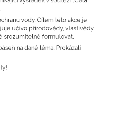
ikající výsledek v soutěži „Celá
.
ochranu vody. Cílem této akce je
juje učivo přírodovědy, vlastivědy,
ké srozumitelně formulovat.
báseň na dané téma. Prokázali
ly!