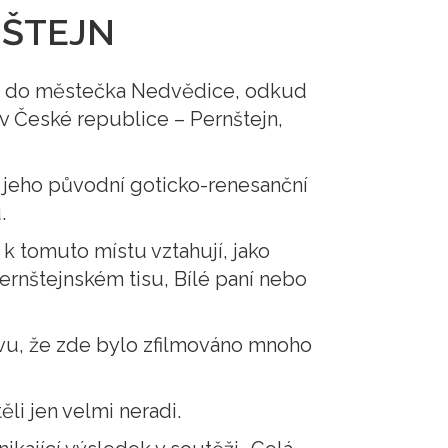
NŠTEJN
em do městečka Nedvědice, odkud
v České republice – Pernštejn,
 jeho původní goticko-renesanční
.
 k tomuto místu vztahují, jako
ernštejnském tisu, Bílé paní nebo
divu, že zde bylo zfilmováno mnoho
li jen velmi neradi.