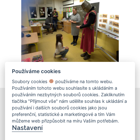
Používáme cookies
Soubory cookies
používáme na tomto webu.
Používáním tohoto webu souhlasíte s ukládáním a
používáním nezbytných souborů cookies. Zakliknutím
tlačítka "Přijmout vše" nám udělíte souhlas k ukládání a
používání i dalších souborů cookies jako jsou
KONTAKT
preferenční, statistické a marketingové a tím Vám
můžeme web přizpůsobit na míru Vaším potřebám.
Základní škola
Nastavení
Košinova 22, Brno 612 00