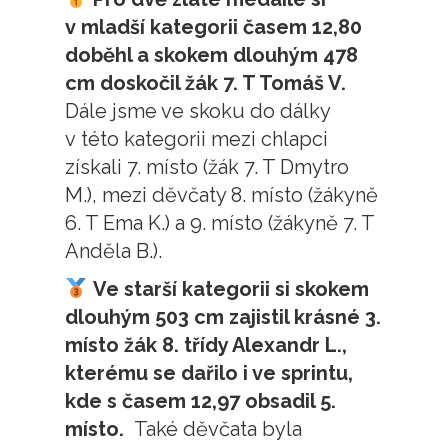
v mladší kategorii časem 12,80
doběhl a skokem dlouhým 478
cm doskočil žák 7. T Tomáš V.
Dále jsme ve skoku do dálky
v této kategorii mezi chlapci
získali 7. místo (žák 7. T Dmytro
M.), mezi děvčaty 8. místo (žákyně
6. T Ema K.) a 9. místo (žákyně 7. T
Anděla B.).
Ve starší kategorii si skokem
dlouhým 503 cm zajistil krásné 3.
místo žák 8. třídy Alexandr L.,
kterému se dařilo i ve sprintu,
kde s časem 12,97 obsadil 5.
místo.
Také děvčata byla