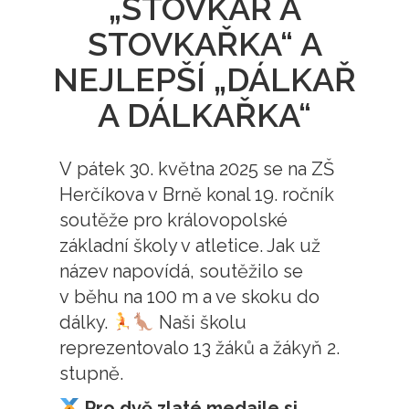
„STOVKAŘ A
STOVKAŘKA“ A
NEJLEPŠÍ „DÁLKAŘ
A DÁLKAŘKA“
V pátek 30. května 2025 se na ZŠ
Herčíkova v Brně konal 19. ročník
soutěže pro královopolské
základní školy v atletice. Jak už
název napovídá, soutěžilo se
v běhu na 100 m a ve skoku do
dálky.
Naši školu
reprezentovalo 13 žáků a žákyň 2.
stupně.
Pro dvě zlaté medaile si