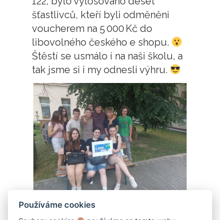
122, bylo vylosováno deset
šťastlivců, kteří byli odměněni
voucherem na 5 000 Kč do
libovolného českého e shopu.
Štěstí se usmálo i na naši školu, a
tak jsme si i my odnesli výhru.
Používáme cookies