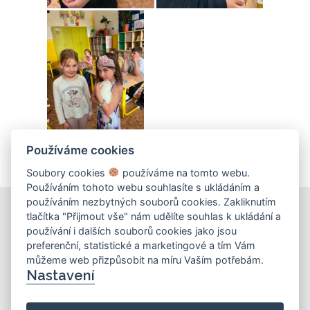
Používáme cookies
Soubory cookies
používáme na tomto webu.
Používáním tohoto webu souhlasíte s ukládáním a
používáním nezbytných souborů cookies. Zakliknutím
tlačítka "Přijmout vše" nám udělíte souhlas k ukládání a
používání i dalších souborů cookies jako jsou
KONTAKT
preferenční, statistické a marketingové a tím Vám
můžeme web přizpůsobit na míru Vaším potřebám.
Základní škola
Nastavení
Košinova 22, Brno 612 00