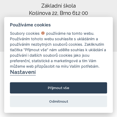
Základní škola
Košinova 22, Brno 612 00
info@zskosinova.cz
Používáme cookies
(c) 2026 UniWIRE Solution, s. r. o.
|
Soubory cookies
používáme na tomto webu.
Používáním tohoto webu souhlasíte s ukládáním a
Nastavení Cookie
používáním nezbytných souborů cookies. Zakliknutím
tlačítka "Přijmout vše" nám udělíte souhlas k ukládání a
používání i dalších souborů cookies jako jsou
preferenční, statistické a marketingové a tím Vám
můžeme web přizpůsobit na míru Vaším potřebám.
Nastavení
Přijmout vše
Odmítnout