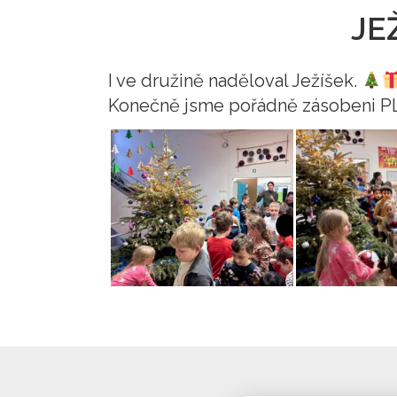
JE
I ve družině naděloval Ježíšek.
Konečně jsme pořádně zásobeni P