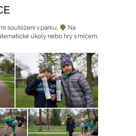
CE
rní soutěžení v parku.
Na
matematické úkoly nebo hry s míčem.