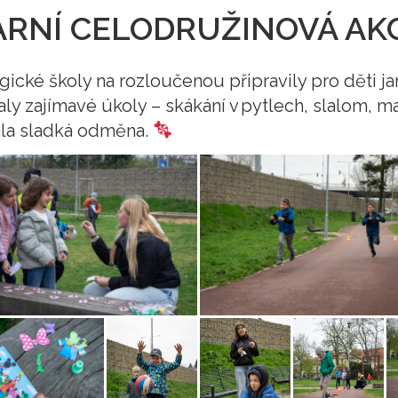
ARNÍ CELODRUŽINOVÁ AK
gické školy na rozloučenou připravily pro děti ja
aly zajímavé úkoly – skákání v pytlech, slalom, 
kala sladká odměna.